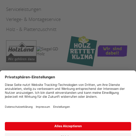
Serviceleistungen
Verlege- & Montageservice
Holz - & Plattenzuschnitt
AGB
Copyright
Datenschutz