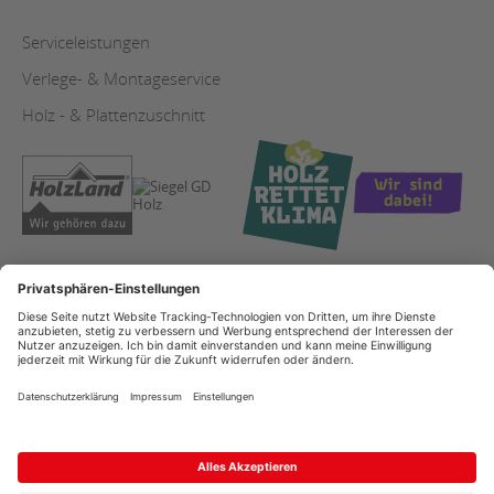
Serviceleistungen
Verlege- & Montageservice
Holz - & Plattenzuschnitt
AGB
Copyright
Datenschutz