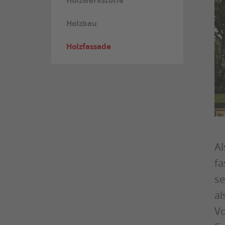
Holzwerkstoffe
Holzbau
Holzfassade
Al
fa
se
al
Vo