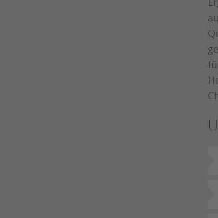
Er
au
Qu
ge
fü
Ho
C
U