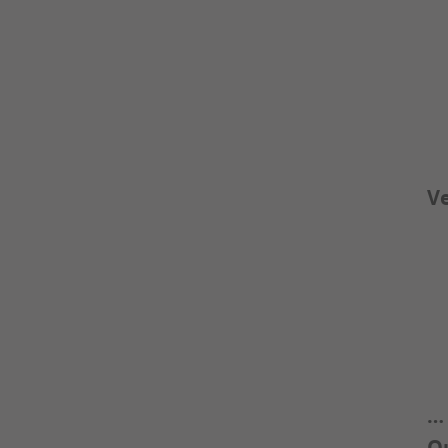
Ve
…
Qu