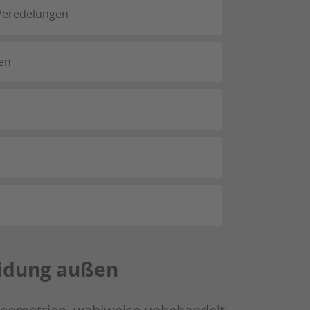
Veredelungen
en
eidung außen