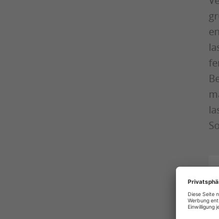
Ve
gr
en
la
fe
Be
ma
la
So