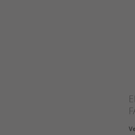
E
F
Ve