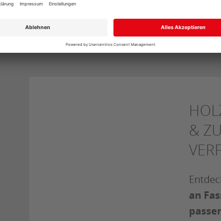
HOL
& Z
VER
Entdec
an Fas
passe