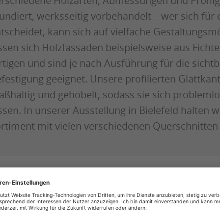
rschiedene Holzarten, Abmessungen und Profilg
undiert, werksseitig vorbehandelt – wer sich für
tscheidet, kann sich auf vielfache Gestaltungsm
ssen sich Holzfassaden beispielsweise aus Ficht
rtigen und sind je nach Ausführung für die sichtb
festigung geeignet. Unsere profilierten Glattkan
ßhaltig und gehobelt, sodass sie sich probleml
ssen. In unserer Ausstellung in Bielefeld halten w
rtiment mit vielen verschiedenen Querschnitten