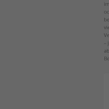
im
od
be
vi
Ve
– 
ab
Be