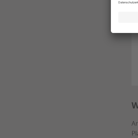
W
An
Pl