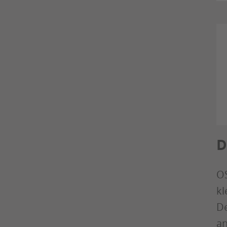
D
OS
kl
De
an