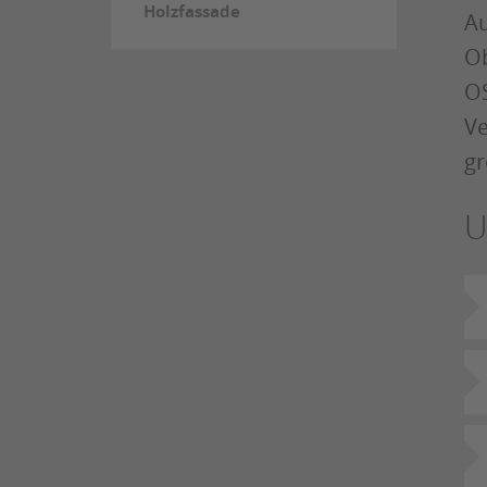
Holzfassade
Au
Ob
OS
Ve
gr
U