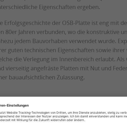
terschiedliche Eigenschaften ergeben.
e Erfolgsgeschichte der OSB-Platte ist eng mit 
n 80er Jahren verbunden, wo die konstruktive un
hezu jedem Bauvorhaben verwendet wurde. Expe
rer guten technischen Eigenschaften sowie ihre
lche die Verlegung im Innenbereich erlaubt. Als 
d vierseitig angefräste Platten mit Nut und Fede
ner bauaufsichtlichen Zulassung.
HOLZLAND BRINKMANN -