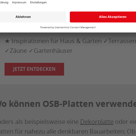
DER INTERAKTIVE
KATALOG
★ Inspirationen für Haus & Garten ✓Terrassen
✓Zäune ✓Gartenhäuser
JETZT ENTDECKEN
o können OSB-Platten verwend
ders als beispielsweise eine
Dekorplatte
oder e
atten für nahezu alle denkbaren Bauarbeiten: O