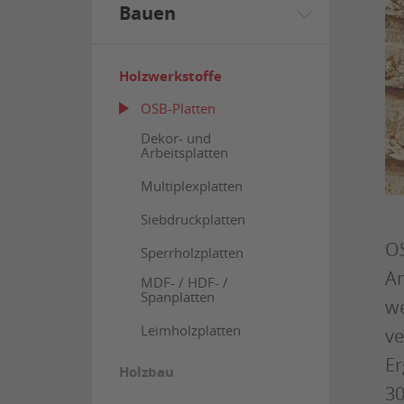
Bauen
Holzwerkstoffe
OSB-Platten
Dekor- und
Arbeitsplatten
Multiplexplatten
Siebdruckplatten
OS
Sperrholzplatten
An
MDF- / HDF- /
Spanplatten
we
Leimholzplatten
ve
Er
Holzbau
30