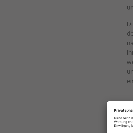
un
Di
de
na
ih
we
un
ei